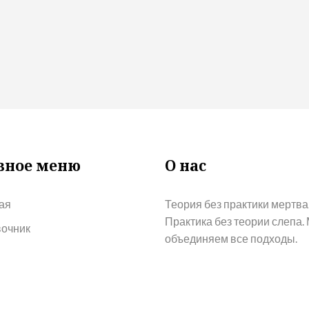
вное меню
О нас
ая
Теория без практики мертва
Практика без теории слепа.
очник
объединяем все подходы.